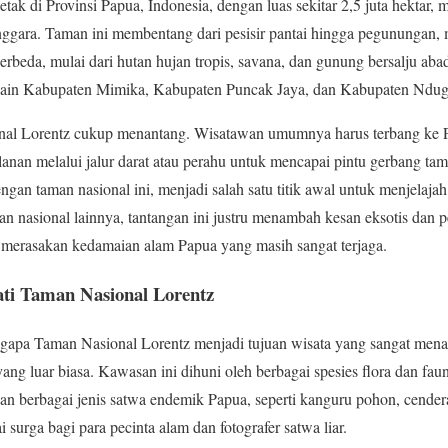
tak di Provinsi Papua, Indonesia, dengan luas sekitar 2,5 juta hektar,
Tenggara. Taman ini membentang dari pesisir pantai hingga pegununga
berbeda, mulai dari hutan hujan tropis, savana, dan gunung bersalju ab
 lain Kabupaten Mimika, Kabupaten Puncak Jaya, dan Kabupaten Ndug
al Lorentz cukup menantang. Wisatawan umumnya harus terbang ke Pa
anan melalui jalur darat atau perahu untuk mencapai pintu gerbang tam
ngan taman nasional ini, menjadi salah satu titik awal untuk menjelaj
n nasional lainnya, tantangan ini justru menambah kesan eksotis dan 
 merasakan kedamaian alam Papua yang masih sangat terjaga.
i Taman Nasional Lorentz
ngapa Taman Nasional Lorentz menjadi tujuan wisata yang sangat mena
ng luar biasa. Kawasan ini dihuni oleh berbagai spesies flora dan fau
aan berbagai jenis satwa endemik Papua, seperti kanguru pohon, cender
 surga bagi para pecinta alam dan fotografer satwa liar.