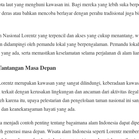
iota laut yang menghuni kawasan ini. Bagi mereka yang lebih suka berp
 deras atau bahkan mencoba berlayar dengan perahu tradisional juga bi
 Nasional Lorentz yang terpencil dan akses yang cukup menantang, w
an didampingi oleh pemandu lokal yang berpengalaman. Pemandu lok
a yang ada, serta memastikan keselamatan selama perjalanan di alam lia
 Tantangan Masa Depan
rentz merupakan kawasan yang sangat dilindungi, keberadaan kawasa
 terkait dengan kerusakan lingkungan dan ancaman dari aktivitas ilega
eh karena itu, upaya pelestarian dan pengelolaan taman nasional ini sa
m dan keanekaragaman hayati yang ada.
 menjadi contoh penting tentang bagaimana alam Indonesia dapat dipe
leh generasi masa depan. Wisata alam Indonesia seperti Lorentz memb