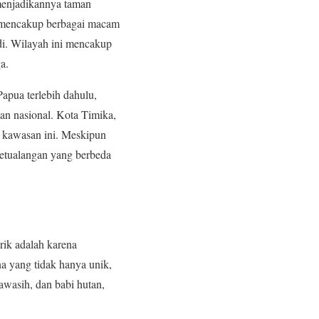
 menjadikannya taman
n, mencakup berbagai macam
adi. Wilayah ini mencakup
a.
pua terlebih dahulu,
an nasional. Kota Timika,
ah kawasan ini. Meskipun
petualangan yang berbeda
rik adalah karena
na yang tidak hanya unik,
awasih, dan babi hutan,