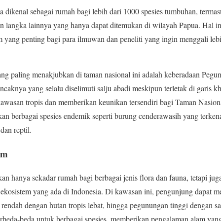
 dikenal sebagai rumah bagi lebih dari 1000 spesies tumbuhan, termas
n langka lainnya yang hanya dapat ditemukan di wilayah Papua. Hal in
am yang penting bagi para ilmuwan dan peneliti yang ingin menggali leb
ang paling menakjubkan di taman nasional ini adalah keberadaan Pegu
caknya yang selalu diselimuti salju abadi meskipun terletak di garis k
 kawasan tropis dan memberikan keunikan tersendiri bagi Taman Nasion
kan berbagai spesies endemik seperti burung cenderawasih yang terke
dan reptil.
am
n hanya sekadar rumah bagi berbagai jenis flora dan fauna, tetapi ju
ekosistem yang ada di Indonesia. Di kawasan ini, pengunjung dapat m
n rendah dengan hutan tropis lebat, hingga pegunungan tinggi dengan s
rbeda-beda untuk berbagai spesies, memberikan pengalaman alam yang 