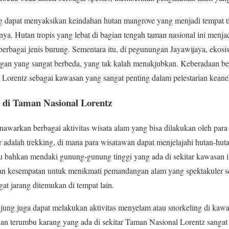
ng dapat menyaksikan keindahan hutan mangrove yang menjadi tempat ti
nya. Hutan tropis yang lebat di bagian tengah taman nasional ini menjadi
berbagai jenis burung. Sementara itu, di pegunungan Jayawijaya, ekosi
an yang sangat berbeda, yang tak kalah menakjubkan. Keberadaan ber
Lorentz sebagai kawasan yang sangat penting dalam pelestarian keane
 di Taman Nasional Lorentz
warkan berbagai aktivitas wisata alam yang bisa dilakukan oleh para
r adalah trekking, di mana para wisatawan dapat menjelajahi hutan-hut
tau bahkan mendaki gunung-gunung tinggi yang ada di sekitar kawasan 
an kesempatan untuk menikmati pemandangan alam yang spektakuler s
gat jarang ditemukan di tempat lain.
njung juga dapat melakukan aktivitas menyelam atau snorkeling di kawa
han terumbu karang yang ada di sekitar Taman Nasional Lorentz sang