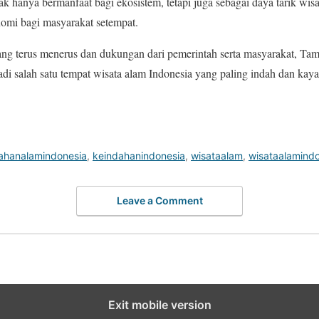
ak hanya bermanfaat bagi ekosistem, tetapi juga sebagai daya tarik wis
omi bagi masyarakat setempat.
ang terus menerus dan dukungan dari pemerintah serta masyarakat, Ta
adi salah satu tempat wisata alam Indonesia yang paling indah dan ka
ahanalamindonesia
,
keindahanindonesia
,
wisataalam
,
wisataalamind
Leave a Comment
Exit mobile version