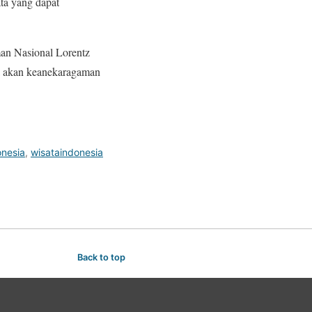
ata yang dapat
man Nasional Lorentz
ya akan keanekaragaman
onesia
,
wisataindonesia
Back to top