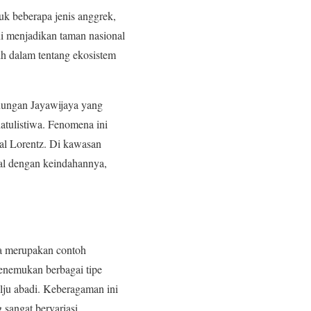
uk beberapa jenis anggrek,
i menjadikan taman nasional
ih dalam tentang ekosistem
nungan Jayawijaya yang
hatulistiwa. Fenomena ini
al Lorentz. Di kawasan
nal dengan keindahannya,
ga merupakan contoh
enemukan berbagai tipe
alju abadi. Keberagaman ini
sangat bervariasi.