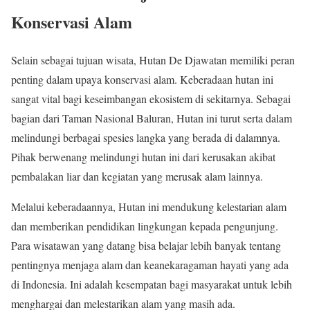
Konservasi Alam
Selain sebagai tujuan wisata, Hutan De Djawatan memiliki peran
penting dalam upaya konservasi alam. Keberadaan hutan ini
sangat vital bagi keseimbangan ekosistem di sekitarnya. Sebagai
bagian dari Taman Nasional Baluran, Hutan ini turut serta dalam
melindungi berbagai spesies langka yang berada di dalamnya.
Pihak berwenang melindungi hutan ini dari kerusakan akibat
pembalakan liar dan kegiatan yang merusak alam lainnya.
Melalui keberadaannya, Hutan ini mendukung kelestarian alam
dan memberikan pendidikan lingkungan kepada pengunjung.
Para wisatawan yang datang bisa belajar lebih banyak tentang
pentingnya menjaga alam dan keanekaragaman hayati yang ada
di Indonesia. Ini adalah kesempatan bagi masyarakat untuk lebih
menghargai dan melestarikan alam yang masih ada.