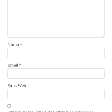
Nama
*
Email
*
Situs Web
Simpan nama, email, dan situs web saya pada