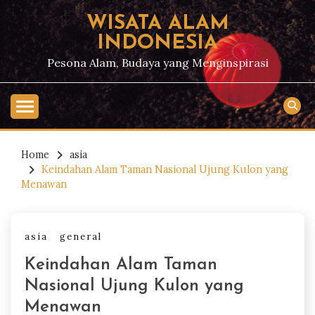
Skip
WISATA ALAM
to
INDONESIA
content
Pesona Alam, Budaya yang Menginspirasi
Home
asia
Keindahan Alam Taman Nasional Ujung Kulon yang
Menawan
asia
general
Keindahan Alam Taman
Nasional Ujung Kulon yang
Menawan