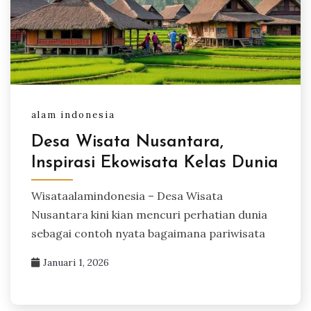
alam indonesia
Desa Wisata Nusantara,
Inspirasi Ekowisata Kelas Dunia
Wisataalamindonesia – Desa Wisata
Nusantara kini kian mencuri perhatian dunia
sebagai contoh nyata bagaimana pariwisata
Januari 1, 2026