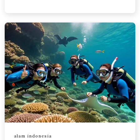
alam indonesia