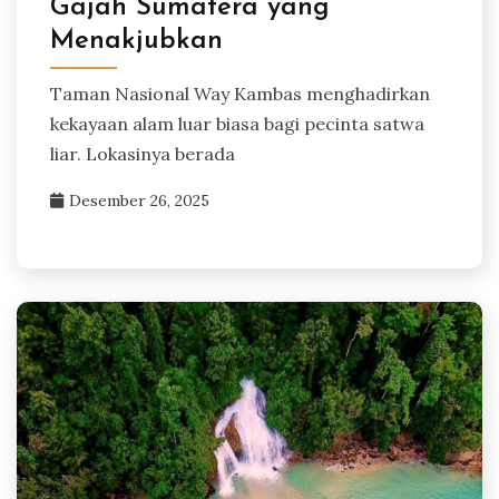
Gajah Sumatera yang
Menakjubkan
Taman Nasional Way Kambas menghadirkan
kekayaan alam luar biasa bagi pecinta satwa
liar. Lokasinya berada
Desember 26, 2025