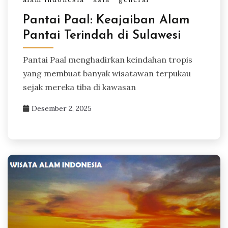
Pantai Paal: Keajaiban Alam
Pantai Terindah di Sulawesi
Pantai Paal menghadirkan keindahan tropis
yang membuat banyak wisatawan terpukau
sejak mereka tiba di kawasan
Desember 2, 2025