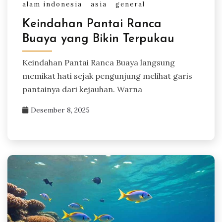
alam indonesia
asia
general
Keindahan Pantai Ranca
Buaya yang Bikin Terpukau
Keindahan Pantai Ranca Buaya langsung
memikat hati sejak pengunjung melihat garis
pantainya dari kejauhan. Warna
Desember 8, 2025