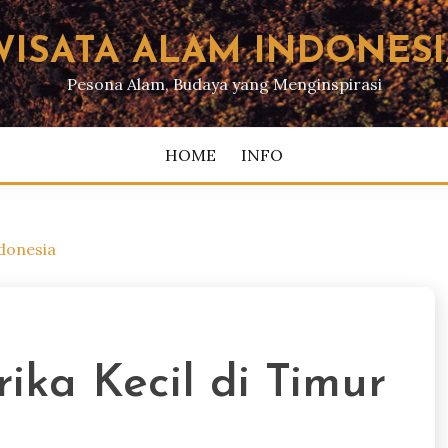
WISATA ALAM INDONESI
Pesona Alam, Budaya yang Menginspirasi
HOME
INFO
ndonesia
ika Kecil di Timur