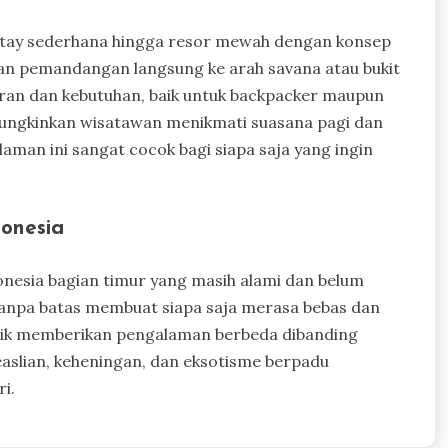
estay sederhana hingga resor mewah dengan konsep
n pemandangan langsung ke arah savana atau bukit
garan dan kebutuhan, baik untuk backpacker maupun
ungkinkan wisatawan menikmati suasana pagi dan
man ini sangat cocok bagi siapa saja yang ingin
onesia
esia bagian timur yang masih alami dan belum
tanpa batas membuat siapa saja merasa bebas dan
unik memberikan pengalaman berbeda dibanding
easlian, keheningan, dan eksotisme berpadu
i.