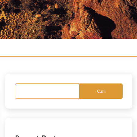
A
Cari