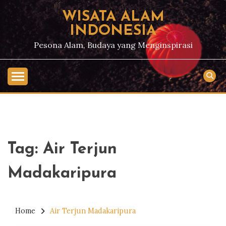
Skip
WISATA ALAM
to
INDONESIA
content
Pesona Alam, Budaya yang Menginspirasi
Tag:
Air Terjun
Madakaripura
Home
Air Terjun Madakaripura