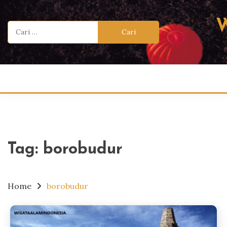
Skip
to
Cari
content
untuk:
Tag:
borobudur
Home
borobudur