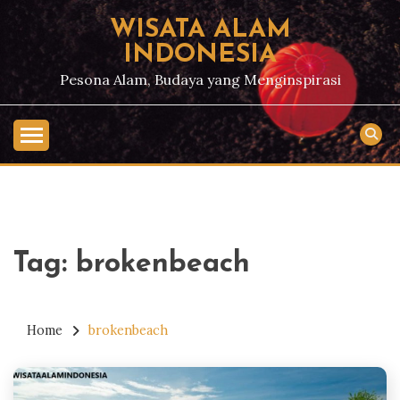
Skip
WISATA ALAM
to
INDONESIA
content
Pesona Alam, Budaya yang Menginspirasi
Tag:
brokenbeach
Home
brokenbeach