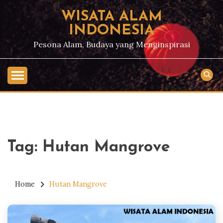
Skip
WISATA ALAM
to
INDONESIA
content
Pesona Alam, Budaya yang Menginspirasi
Tag:
Hutan Mangrove
Home
Hutan Mangrove