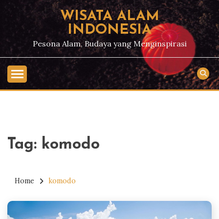
Skip
WISATA ALAM
to
INDONESIA
content
Pesona Alam, Budaya yang Menginspirasi
Tag:
komodo
Home
komodo