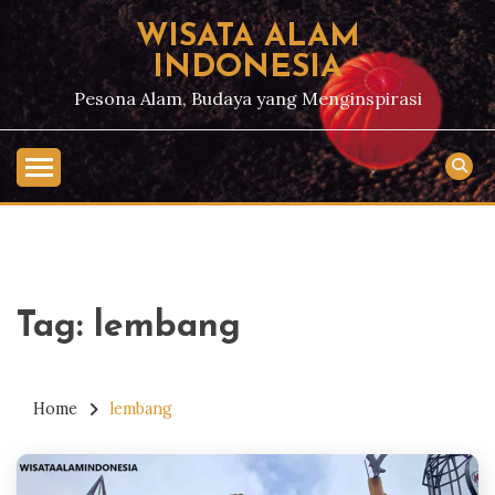
Skip
WISATA ALAM
to
INDONESIA
content
Pesona Alam, Budaya yang Menginspirasi
Tag:
lembang
Home
lembang