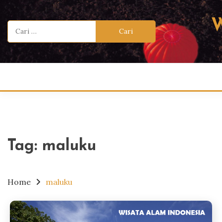
Skip
to
Cari
content
untuk:
Tag:
maluku
Home
maluku