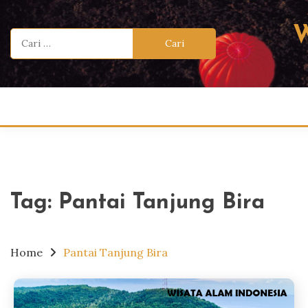
Skip
to
Cari
content
untuk:
Tag:
Pantai Tanjung Bira
Home
Pantai Tanjung Bira