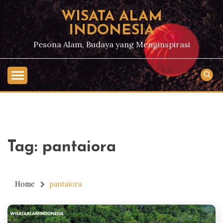
Skip
WISATA ALAM
to
INDONESIA
content
Pesona Alam, Budaya yang Menginspirasi
Tag:
pantaiora
Home
pantaiora