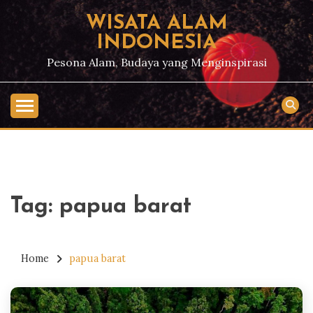
Skip
WISATA ALAM
to
INDONESIA
content
Pesona Alam, Budaya yang Menginspirasi
Tag:
papua barat
Home
papua barat