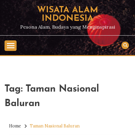
Skip
WISATA ALAM
to
INDONESIA
content
Pesona Alam, Budaya yang Menginspirasi
Tag:
Taman Nasional
Baluran
Home
Taman Nasional Baluran