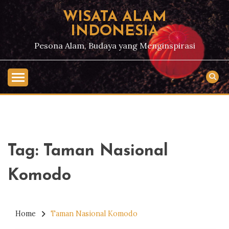
Skip
WISATA ALAM
to
INDONESIA
content
Pesona Alam, Budaya yang Menginspirasi
Tag:
Taman Nasional
Komodo
Home
Taman Nasional Komodo