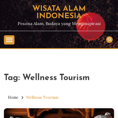
Skip
WISATA ALAM
to
INDONESIA
content
Pesona Alam, Budaya yang Menginspirasi
Tag:
Wellness Tourism
Home
Wellness Tourism