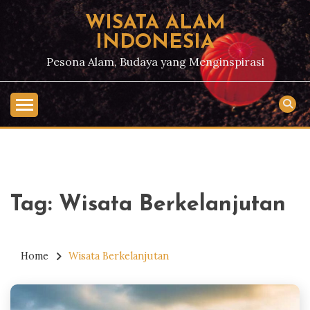
Skip
WISATA ALAM
to
INDONESIA
content
Pesona Alam, Budaya yang Menginspirasi
Tag:
Wisata Berkelanjutan
Home
Wisata Berkelanjutan