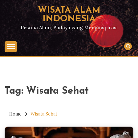
Skip
WISATA ALAM
to
INDONESIA
content
Pesona Alam, Budaya yang Menginspirasi
Tag:
Wisata Sehat
Home
Wisata Sehat