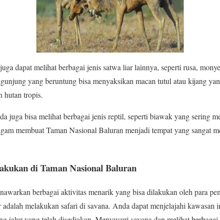
uga dapat melihat berbagai jenis satwa liar lainnya, seperti rusa, mony
ngunjung yang beruntung bisa menyaksikan macan tutul atau kijang ya
 hutan tropis.
 juga bisa melihat berbagai jenis reptil, seperti biawak yang sering mel
gam membuat Taman Nasional Baluran menjadi tempat yang sangat men
ilakukan di Taman Nasional Baluran
awarkan berbagai aktivitas menarik yang bisa dilakukan oleh para pen
er adalah melakukan safari di savana. Anda dapat menjelajahi kawasan
ang jalur yang telah disediakan. Menyusuri savana dan melihat berbagai 