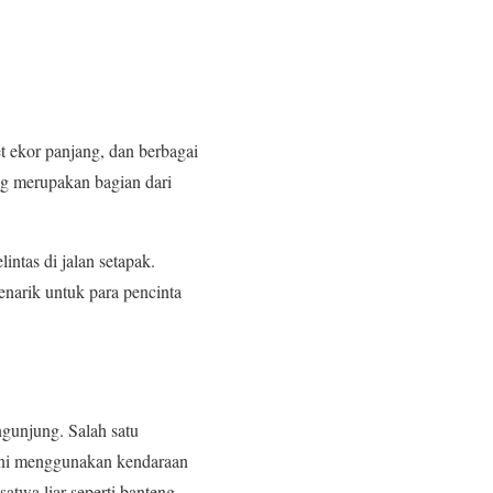
et ekor panjang, dan berbagai
ng merupakan bagian dari
intas di jalan setapak.
arik untuk para pencinta
gunjung. Salah satu
 ini menggunakan kendaraan
satwa liar seperti banteng