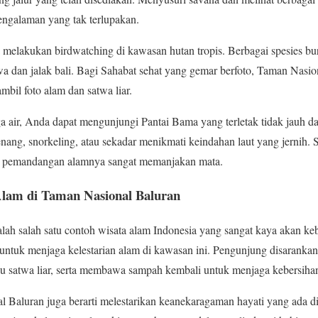
pengalaman yang tak terlupakan.
sa melakukan birdwatching di kawasan hutan tropis. Berbagai spesies b
awa dan jalak bali. Bagi Sahabat sehat yang gemar berfoto, Taman Nasi
il foto alam dan satwa liar.
 air, Anda dapat mengunjungi Pantai Bama yang terletak tidak jauh d
enang, snorkeling, atau sekadar menikmati keindahan laut yang jernih. S
dan pemandangan alamnya sangat memanjakan mata.
Alam di Taman Nasional Baluran
lah salah satu contoh wisata alam Indonesia yang sangat kaya akan k
ta untuk menjaga kelestarian alam di kawasan ini. Pengunjung disaranka
 satwa liar, serta membawa sampah kembali untuk menjaga kebersiha
l Baluran juga berarti melestarikan keanekaragaman hayati yang ada 