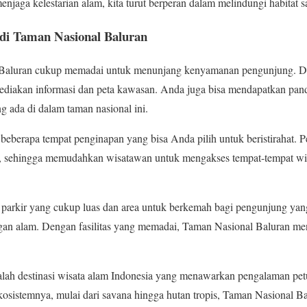
jaga kelestarian alam, kita turut berperan dalam melindungi habitat sa
a di Taman Nasional Baluran
l Baluran cukup memadai untuk menunjang kenyamanan pengunjung. Di 
yediakan informasi dan peta kawasan. Anda juga bisa mendapatkan pan
g ada di dalam taman nasional ini.
 beberapa tempat penginapan yang bisa Anda pilih untuk beristirahat. Pe
n, sehingga memudahkan wisatawan untuk mengakses tempat-tempat wi
rea parkir yang cukup luas dan area untuk berkemah bagi pengunjung ya
an alam. Dengan fasilitas yang memadai, Taman Nasional Baluran menj
lah destinasi wisata alam Indonesia yang menawarkan pengalaman petu
kosistemnya, mulai dari savana hingga hutan tropis, Taman Nasional 