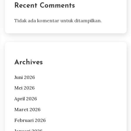
Recent Comments
Tidak ada komentar untuk ditampilkan.
Archives
Juni 2026
Mei 2026
April 2026
Maret 2026
Februari 2026
Januari 2026