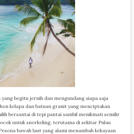
an yang begitu jernih dan mengundang siapa saja
pohon kelapa dan batuan granit yang menciptakan
h bersantai di tepi pantai sambil menikmati semilir
cok untuk snorkeling, terutama di sekitar Pulau
. Pesona bawah laut yang alami menambah kekayaan