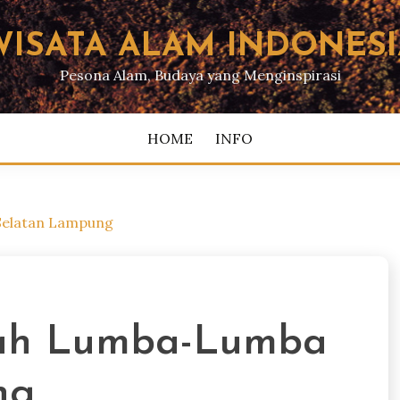
WISATA ALAM INDONESI
Pesona Alam, Budaya yang Menginspirasi
HOME
INFO
 Selatan Lampung
mah Lumba-Lumba
ng