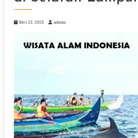
Mei 23, 2025
admin