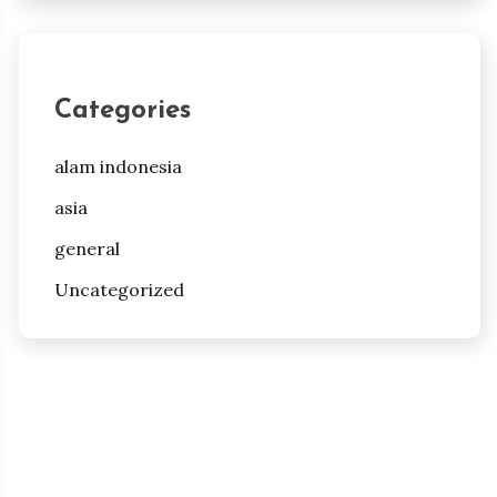
Categories
alam indonesia
asia
general
Uncategorized