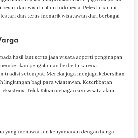
besar dari wisata alam Indonesia. Pelestarian ini
 lestari dan terus menarik wisatawan dari berbagai
Warga
da hasil laut serta jasa wisata seperti penginapan
l memberikan pengalaman berbeda karena
an tradisi setempat. Mereka juga menjaga kebersihan
 lingkungan bagi para wisatawan. Keterlibatan
ksistensi Teluk Kiluan sebagai ikon wisata alam
ana yang menawarkan kenyamanan dengan harga