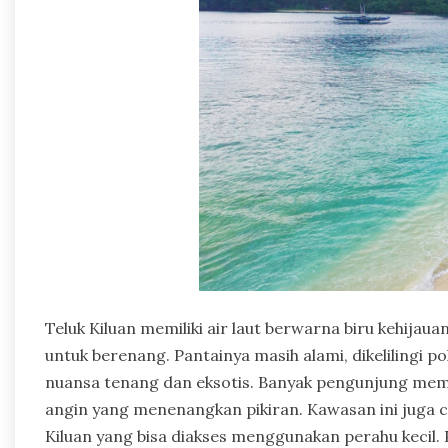
Teluk Kiluan memiliki air laut berwarna biru kehijau
untuk berenang. Pantainya masih alami, dikelilingi 
nuansa tenang dan eksotis. Banyak pengunjung memili
angin yang menenangkan pikiran. Kawasan ini juga co
Kiluan yang bisa diakses menggunakan perahu kecil