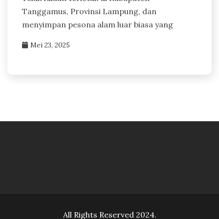
Tanggamus, Provinsi Lampung, dan
menyimpan pesona alam luar biasa yang
Mei 23, 2025
All Rights Reserved 2024.